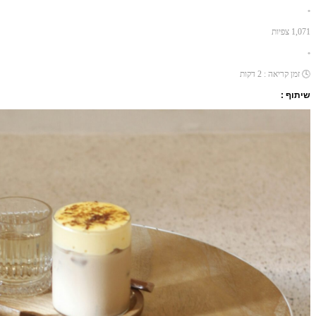
•
1,071
צפיות
•
🕓
זמן קריאה :
2
דקות
שיתוף :