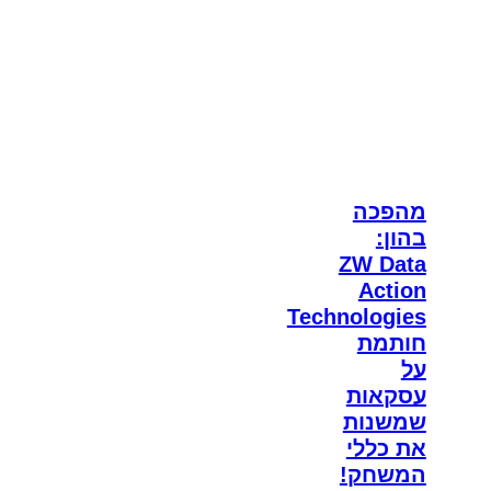
מהפכה
בהון:
ZW Data
Action
Technologies
חותמת
על
עסקאות
שמשנות
את כללי
המשחק!