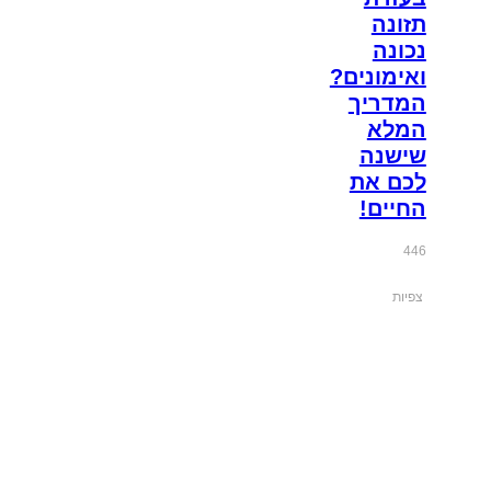
תזונה
נכונה
ואימונים?
המדריך
המלא
שישנה
לכם את
החיים!
446
צפיות