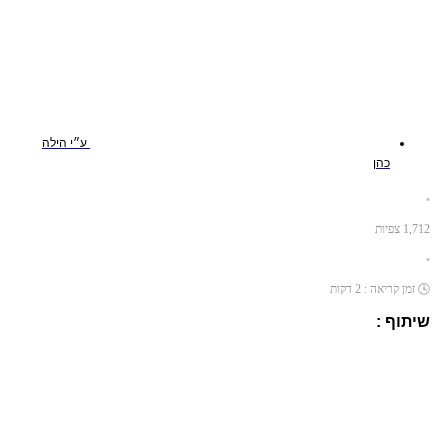
ע״י
הילה
כהן
•
1,712
צפיות
•
🕓
זמן קריאה :
2
דקות
שיתוף :