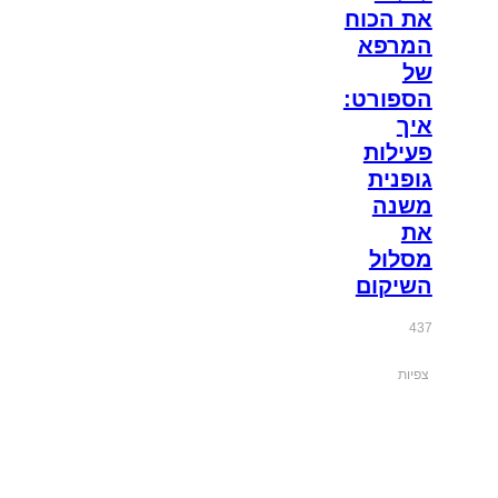
את הכוח
המרפא
של
הספורט:
איך
פעילות
גופנית
משנה
את
מסלול
השיקום
437
צפיות