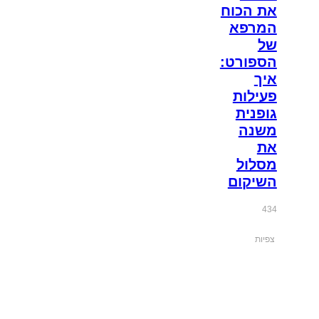
את הכוח
המרפא
של
הספורט:
איך
פעילות
גופנית
משנה
את
מסלול
השיקום
434
צפיות