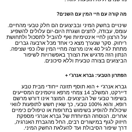
מה קורה עם חיי המין עם השנים?
שינויים בחשק המיני ובביצועים הם חלק טבעי מהחיים.
עומס, עבודה, לחצים ושגרת היום-יום עלולים להשפיע
על הרצון לחיי אינטימיות ואף להוביל לתסכול ולתחושת
ריחוק. סקר שנערך מצא כי אחד מכל ארבעה גברים
מתחת לגיל 40 אינו מרוצה מחיי המין שלו כפי שציפה.
הנתון הזה מדגיש את הצורך באפשרויות לשיפור
הביצועים בצורה טבעית וללא סיכונים.
הפתרון הטבעי: גברא אנרג'י +
גברא אנרג'י + הוא תוסף תזונה ייחודי מבית טבע
דיירקט, המשלב 14 צמחי מרפא וויטמינים המסייעים
בשיפור טבעי של הביצועים. המוצר אינו דורש מרשם
רופא, והוא 100% טבעי, כך שאין חשש לתופעות לוואי
שיכולות להופיע בשימוש בתרופות או טיפולים כימיים
אחרים. הנוסחה המיוחדת של גברא אנרג'י מספקת
חיזוק לגוף במישורים רבים, החל מהגברת האנרגיה,
דרך שיפור הסיבולת ועד להעלאת החשק המיני.