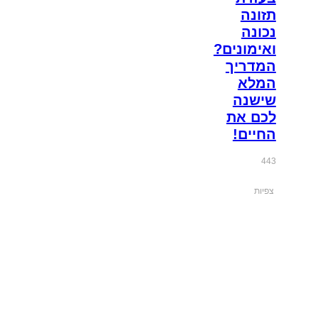
תזונה
נכונה
ואימונים?
המדריך
המלא
שישנה
לכם את
החיים!
443
צפיות