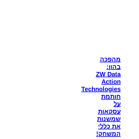
מהפכה
בהון:
ZW Data
Action
Technologies
חותמת
על
עסקאות
שמשנות
את כללי
המשחק!