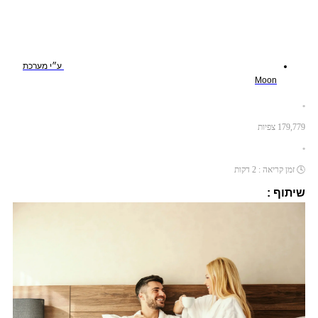
ע״י
מערכת
Moon
•
179,779
צפיות
•
🕓
זמן קריאה :
2
דקות
שיתוף :