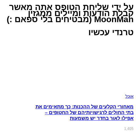
על ידי שליחת הטופס אתה מאשר
קבלת הודעות ומיילים ממגזין
MoonMan (מבטיחים בלי ספאם :)
טרנדי עכשיו
אוכל
מאחורי הקלעים של ההכנות: כך מתאימים את
בתי החולים לרגישויותיהם של החטופים –
אפילו לאור בחדר יש משמעות
1,405