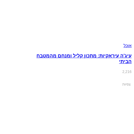
אוכל
עיג'ה עיראקיות: מתכון קליל ומנחם מהמטבח
הביתי
2,216
צפיות