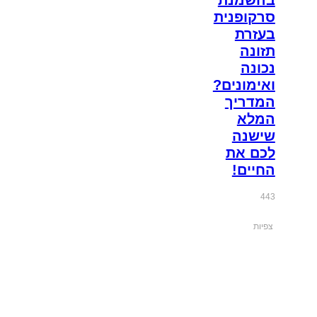
סרקופנית
בעזרת
תזונה
נכונה
ואימונים?
המדריך
המלא
שישנה
לכם את
החיים!
443
צפיות