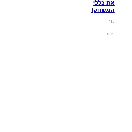
את כללי
המשחק!
415
צפיות