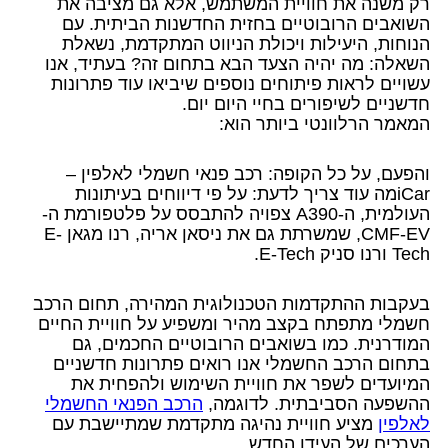
רק משנה את חוויית המשתמש, אלא גם מציבה את
השואבים הרובוטיים בחזית החדשנות הביתית. עם
הנוחות, היעילות ויכולת הניווט המתקדמת, נשאלת
השאלה: מה יהיה הצעד הבא בתחום זה? בעתיד, אנו
עשויים לראות פיתוחים נוספים שיביאו עוד פתרונות
חדשניים לשיפורים בחיי היום יום.
המאמר הרלוונטי ביותר הוא:
והפעם, על כל הקופה: רכב פנאי חשמלי לאלפין –
iCarמה עוד צריך לדעת: על פי דיווחים בעיתונות
העולמית, ה-A390 צפויה להתבסס על פלטפורמת ה-
CMF-EV, שמשרתת גם את ניסאן אריה, רנו מגאן E-
Tech ורנו סניק E-Tech.
בעקבות ההתקדמות הטכנולוגית המהירה, תחום הרכב
חשמלי מתפתח בקצב מהיר ומשפיע על חוויית החיים
המודרנית. כמו בשואבים הרובוטיים החכמים, גם
בתחום הרכב החשמלי אנו רואים פתרונות חדשניים
המיועדים לשפר את חוויית השימוש ולהפחית את
ההשפעה הסביבתית. לדוגמה,
הרכב הפנאי החשמלי
לאלפין
מציע חוויית נהיגה מתקדמת שמתיישבת עם
הערכים של העידן החדש.