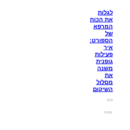
לגלות
את הכוח
המרפא
של
הספורט:
איך
פעילות
גופנית
משנה
את
מסלול
השיקום
434
צפיות