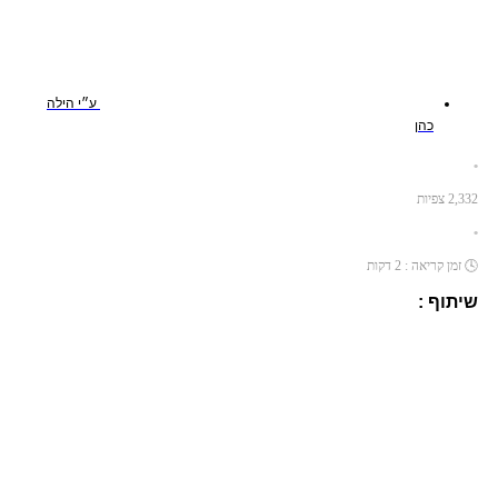
ע״י
הילה
כהן
•
2,332
צפיות
•
🕓
זמן קריאה :
2
דקות
שיתוף :