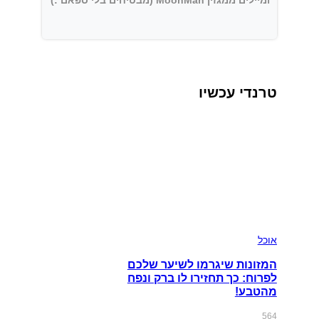
ומיילים ממגזין MoonMan (מבטיחים בלי ספאם :)
טרנדי עכשיו
אוכל
המזונות שיגרמו לשיער שלכם
לפרוח: כך תחזירו לו ברק ונפח
מהטבע!
564