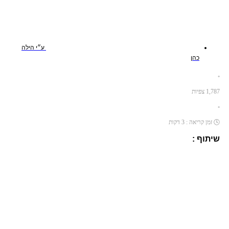
ע״י
הילה
כהן
•
1,787
צפיות
•
🕓
זמן קריאה :
3
דקות
שיתוף :