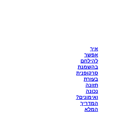
איך
אפשר
להילחם
בהשמנת
סרקופנית
בעזרת
תזונה
נכונה
ואימונים?
המדריך
המלא