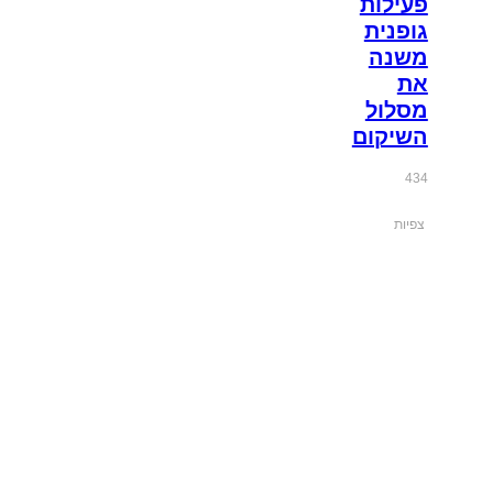
פעילות
גופנית
משנה
את
מסלול
השיקום
434
צפיות