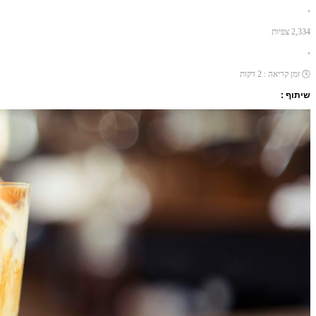
•
2,334
צפיות
•
🕓
זמן קריאה :
2
דקות
שיתוף :