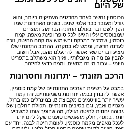
של היום
הכוסמין נחשב לאחד מהדגנים העתיקים ביותר, והוא
גודל ומעובד כבר אלפי שנים. בשנים האחרונות שמו
הפך לשם דבר בעולם התזונה הבריאה, ומוצרים
שמבוססים עליו הגיעו לכל סופר ופינת מאפה. קמח
כוסמין, שמזכיר במרקם ובשימוש את קמח החיטה, זוכה
לעדנה חדשה, וממש לא במקרה. ההרכב התזונתי שלו
מציע דברים שאי אפשר להתעלם מהם, אבל חשוב
להבין גם מה הן מגבלותיו, ואיך הוא משתלב בתפריט
היומי – עבור מי זה מתאים, וממה כדאי להיזהר.
הרכב תזונתי – יתרונות וחסרונות
במבט על רשימת הערכים התזונתיים של קמח כוסמין,
אפשר להבחין בכמה יתרונות משמעותיים. זהו קמח
עשיר יותר בוויטמינים מקבוצת B, במינרלים כמו ברזל,
מגנזיום ואבץ, וגם בסיבים תזונתיים. תכולת החלבון שלו
גבוהה יחסית לחיטה רגילה, מה שהופך אותו למשביע
יותר. בנוסף, חלק מהאנשים טוענים שקל להם יותר
לעכל מאפים מקמח כוסמין, לעומת חיטה לבנה. יחד עם
זאת, חשוב לדעת שקמח כוסמין מכיל גלוטן, ולעיתים