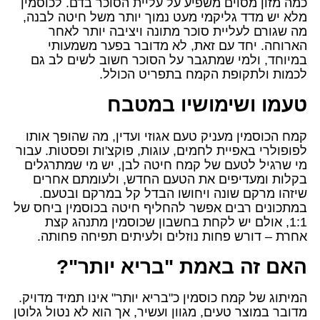
כמה מזון מסוים משפיע על עליית הסוכר בדם. לכוסמין
מלא יש מדד גליקמי מעט נמוך יותר משל חיטה לבנה,
מה שגורם לעליית סוכר מתונה ויציבה יותר לאחר
הארוחה. יחד עם זאת, לא מדובר בפער משמעותי
במיוחד, ולמי שמתגבר על הסוכר חשוב לשים לב גם
לכמות ולתקופת הקמח בתפריט הכולל.
טעמו ושימושיו במטבח
קמח הכוסמין מעניק טעם אגוזי ועדין, מה שהופך אותו
לפופולרי באפיית לחמים, עוגות, פוקצ'ות ופסטות. עבור
מי שרגיל לטעם של קמח חיטה לבן, יש מי שמתרגלים
בקלות ומעדיפים את הטעם החדש, ולעומתם אחרים
שיזהו מרקם שונה ויחושו הבדל קל במרקם ובטעם.
במתכונים רבים אפשר להחליף חיטה בכוסמין ביחס של
1:1, אולם יש לקחת בחשבון שכוסמין מתנהג קצת
אחרת – דורש פחות נוזלים ולעיתים תפיחה פחותה.
האם זה באמת "בריא יותר"?
המיתוג של קמח כוסמין כ"בריא יותר" אינו תמיד מדויק.
מדובר במוצר טעים, מגוון ועשיר, אך הוא לא נטול גלוטן