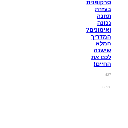
סרקופנית
בעזרת
תזונה
נכונה
ואימונים?
המדריך
המלא
שישנה
לכם את
החיים!
437
צפיות