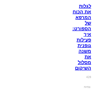
לגלות
את הכוח
המרפא
של
הספורט:
איך
פעילות
גופנית
משנה
את
מסלול
השיקום
428
צפיות