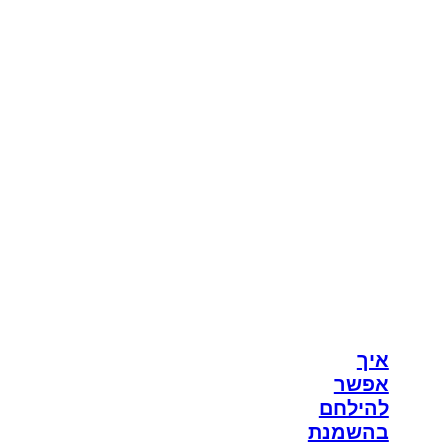
איך
אפשר
להילחם
בהשמנת