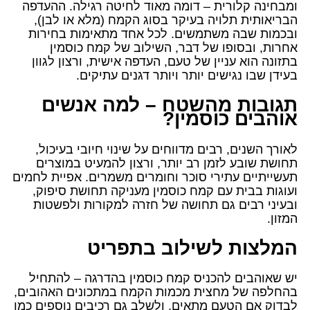
ומבחינה קלורית – דומה מאוד לחיטה רגילה. ההעדפה
הבריאותית תלויה בעיקר בסוג הקמח (מלא או לבן),
ובכמות שבה משתמשים. לכל אחד מתאימות בחירות
אחרות, ובסופו של דבר, השילוב של קמח כוסמין
בתזונה הוא עניין של טעם, העדפה אישית, ורצון לגוון
בעידן שבו נגישים יותר ויותר דגנים עתיקים.
תגובות מהשטח – למה אנשים
אוהבים כוסמין?
לאורך השנים, רבים מדווחים על שינוי חיובי בעיכול,
תחושת שובע לזמן רב יותר, ורצון להמעיט במוצרים
תעשייתיים עתירי סוכר וחומרים משמרים. אפיית לחמים
ועוגות בבית עם קמח כוסמין מעניקה תחושת סיפוק,
ובעיני רבים גם תחושה של חזרה למקורות ולפשטות
המזון.
המלצות לשילוב בתפריט
יש שאוהבים להכניס קמח כוסמין בהדרגה – להתחיל
בהחלפה של מחצית מכמות הקמח במתכונים האהובים,
לבדוק אם הטעם מתאים, ולשלב גם רכיבים נוספים כמו