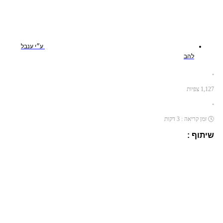
ע״י
ענבל
להב
•
1,127
צפיות
•
🕓
זמן קריאה :
3
דקות
שיתוף :