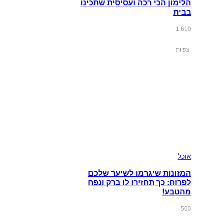
הלימון הכי רכה ועסיסית שתכינו
בבית
1,610
צפיות
אוכל
המזונות שיגרמו לשיער שלכם
לפרוח: כך תחזירו לו ברק ונפח
מהטבע!
560