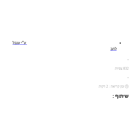
ע״י
ענבל
להב
•
832
צפיות
•
🕓
זמן קריאה :
2
דקות
שיתוף :