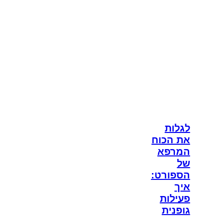
לגלות
את הכוח
המרפא
של
הספורט:
איך
פעילות
גופנית