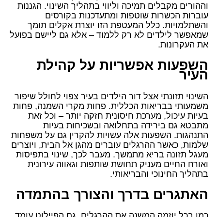
וההורים מקבלים תמיכה וליווי בתהליך השינוי. הגננות
עוברות הכשרות שוטפות ומתעדכנות בקורסים
והשתלמויות. כלל המעטפת הזו יוצרת אקלים תומך
שמאפשר לילדים לא רק ללמוד – אלא גם ליישם בפועל
את העקרונות.
השפעות אפשריות על קהילת
העיר
השינוי תזונתי אצל דור הילדים בעיר צפוי לחולל שיפור
משמעותי בבריאות הכללית. פחות מקרי השמנה, פחות
בעיות עיכול, מערכת חיסונית חזקה יותר – וכל זאת
מתבטא גם בירידה בתחלואה ובשכיחות בעיות
התנהגות. השפעות אלה עשויות להקרין גם על משפחות
שלמות, כאשר ההרגלים עוברים מהגן אל הבית, ויוצרים
מעגל תזונה בריא מתמשך. מעבר לכך, שינוי בתפיסות
ואורח החיים מעניק תחושת שותפות וגאווה עירונית
בתהליך החינוכי והבריאותי.
האתגרים בדרך והצורך בהתמדה
כמו בכל יוזמה המשנה את ההרגלים, גם הפיילוט עומד