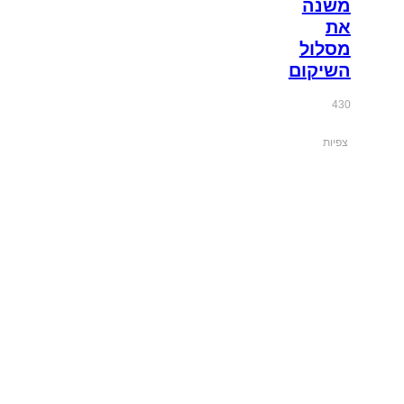
משנה
את
מסלול
השיקום
430
צפיות