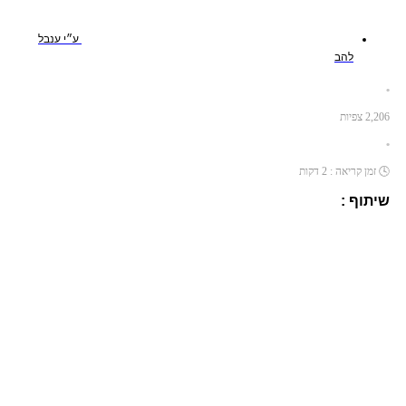
ע״י
ענבל
להב
•
2,206
צפיות
•
🕓
זמן קריאה :
2
דקות
שיתוף :