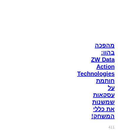
מהפכה
בהון:
ZW Data
Action
Technologies
חותמת
על
עסקאות
שמשנות
את כללי
המשחק!
411