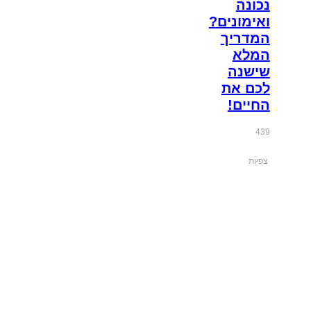
נכונה
ואימונים?
המדריך
המלא
שישנה
לכם את
החיים!
439
צפיות