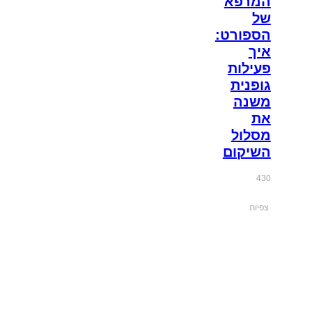
המרפא
של
הספורט:
איך
פעילות
גופנית
משנה
את
מסלול
השיקום
430
צפיות