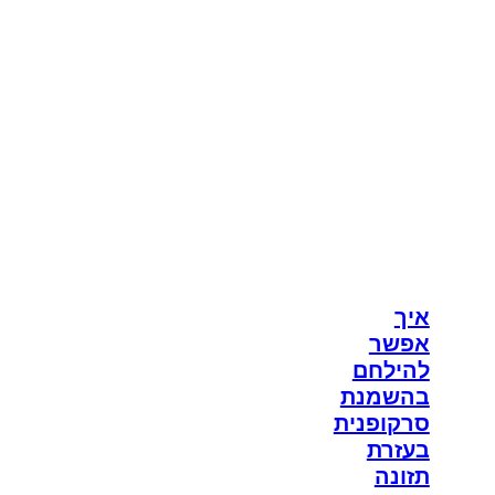
איך
אפשר
להילחם
בהשמנת
סרקופנית
בעזרת
תזונה