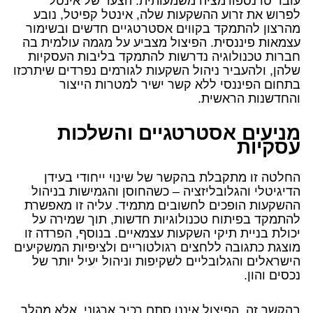
עובר טרנספורמציה משמעותית. הצעד של אינטל
לפרוש את זרוע ההשקעות שלה, אינטל קפיטל, נובע
מהרצון להתמקד בקווים אסטרטגיים חדשים ובשימור
עצמאות פיננסית. הפיצול מצביע על מגמה עולמית בה
חברות טכנולוגיה נדרשות להתמקד בליבות העסקיות
שלהן, ולהעביר ניהול השקעות לגורמים נפרדים שיתרכזו
בתחום הפיננסי ללא קשר ישיר למטרות הייצור
והחדשנות הראשית.
מניעים אסטרטגיים והשלכות
עסקיות
החלטה זו מתקבלת בהקשר של שינוי ייחודי בעידן
הדיגיטלי והגלובליזציה – כשהחוסן והגמישות בניהול
ההשקעות הופכים לחשובים מתמיד. עליה זו מאפשרת
להתמקד בפיתוח טכנולוגיות חדשות, תוך שמירה על
יכולת בניית תיקי השקעות עצמאיים. בנוסף, הפרדה זו
מוצגת כתגובה ללחצים רגולטוריים ולציפיות המשקיעים
הישראלים והגלובליים לשקיפות וניהול יעיל יותר של
נכסים והון.
בהקשר זה, הפיצול איננו סתם רכיב ארגוני, אלא מהלך