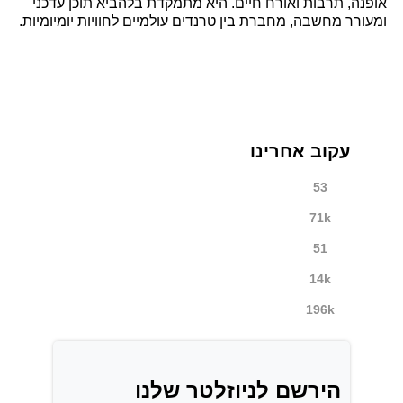
אופנה, תרבות ואורח חיים. היא מתמקדת בלהביא תוכן עדכני
ומעורר מחשבה, מחברת בין טרנדים עולמיים לחוויות יומיומיות.
עקוב אחרינו
53
71k
51
14k
196k
הירשם לניוזלטר שלנו