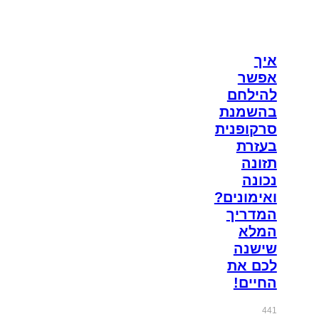
איך
אפשר
להילחם
בהשמנת
סרקופנית
בעזרת
תזונה
נכונה
ואימונים?
המדריך
המלא
שישנה
לכם את
החיים!
441