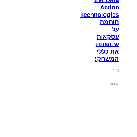
Action
Technologies
חותמת
על
עסקאות
שמשנות
את כללי
המשחק!
413
צפיות