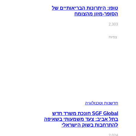
טופו: היתרונות הבריאותיים של
הסופר-מזון מהצומח
2,303
צפיות
חדשנות וטכנולוגיה
SGF Global חונכת משרד חדש
בתל אביב: צעד משמעותי בשאיפה
להתרחבות בשוק הישראלי
2,024