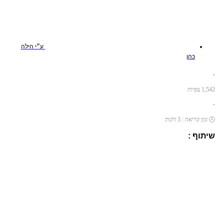
ע״י
הילה
כהן
•
1,542
צפיות
•
🕓
זמן קריאה :
3
דקות
שיתוף :