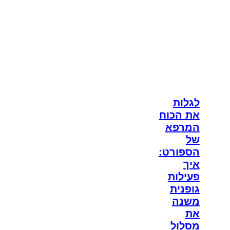
לגלות
את הכוח
המרפא
של
הספורט:
איך
פעילות
גופנית
משנה
את
מסלול