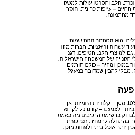
וכרת, הלב והסרטן עולות למשק
החיים – עייפות כרונית, חוסר
רד מהתמונה.
לים. הוא מסתתר תחת שמות
ועוד עשרות וריאציות. חברות מזון
ם למוצרי חלב, חטיפים, דגני
לי הקנייה של המשפחה הישראלית,
ר במוכן ומהיר – כולם תורמים
, מבלי להבין שמדובר במעגל
פעה
ארגון הבריאות העולמי ממליץ להגביל את צריכת הסוכר ל-10% מסך הקלוריות היומיות, אך
פחות מ-5%. הדרך הפשוטה ביותר לצמצם – קודם כל לקרוא
י לבדוק ברשימת הרכיבים מה באמת
שר בהתחלה להפחית חצי כפית
 יותר אוכל ביתי ולפחות מוכן.