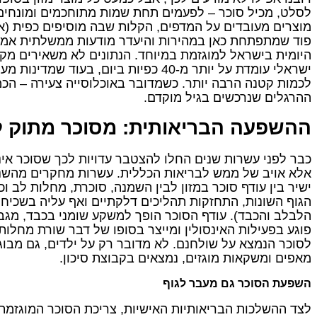
לסלט, מכיל סוכר – לפעמים תחת שמות מתוחכמים ומונחים 
מוצרים מעובדים על המדפים, הקלות שבה מוסיפים כפית (או
פוד שמתפתחת כאן במהירות והיעדר מודעות ממשלתית אמית
היומית בישראל למוגזמת במיוחד. הנתונים לא משאירים מ
ישראלי עומדת על יותר מ-40 כפיות ביום, ב
לכמות קטנה הרבה יותר. כשמדובר באוכלוסייה צעירה – הכמ
ההרגלים שנרכשים בגיל מוקדם.
ההשפעה הבריאותית: מסוכר מתוק 
כבר לפני עשרות שנים החלו להצטבר עדויות לכך שסוכר אינ
אלא אויב של ממש לבריאות הכללית. עשרות מחקרים מהשנ
ישיר בין עודף סוכר במזון לבין השמנה, סוכרת, מחלות לב ו
הגוף השונות, התחזקות תהליכים דלקתיים ואף עליה בשכיחו
הלבלב והכבד). עודף הסוכר הופך למשקע שומני בכבד, מגבי
פוגע בפעילות האינסולין ומייצר בסופו של דבר שורת מחלות
לסוכר הנמצא על שולחנם. לא מדובר רק על ילדים, גם מבוג
מאפים ומשקאות מוגזים, נמצאים בקבוצת סיכון.
השפעת הסוכר גם מעבר לגוף
לצד ההשלכות הבריאותיות האישיות, צריכת הסוכר המוגזמת