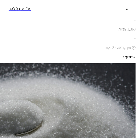
ע״י
ענבל להב
•
1,368
צפיות
•
🕓
זמן קריאה :
3
דקות
שיתוף :