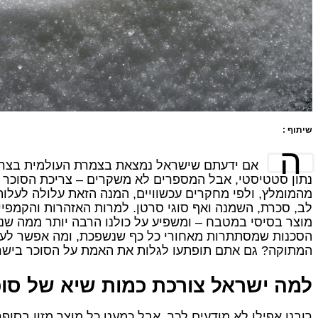
שיתוף :
ה
אם ידעתם שישראל נמצאת בצמרת העולמית בצריכת
נתון סטטיסטי, אבל המספרים לא משקרים – צריכת הסוכר ה
מהמומלץ, ולפי מחקרים עכשוויים, המנה הזאת עלולה לעלות
לב, סכרת, השמנה ואף סוגי סרטן. למרות האזהרות והקמפי
מוצר בסיסי במטבח – ומשפיע על כולנו הרבה יותר ממה שנד
הסכנות שמסתתרות מאחורי כל כף שנשפכת, ומה אפשר לעשו
המתוקה? גם אתם תופתעו לגלות את האמת על הסוכר בישר
למה ישראל צורכת כמות שיא של סו
רובנו אפילו לא מודעים לכך, אבל כמעט כל מוצר מזון בסו