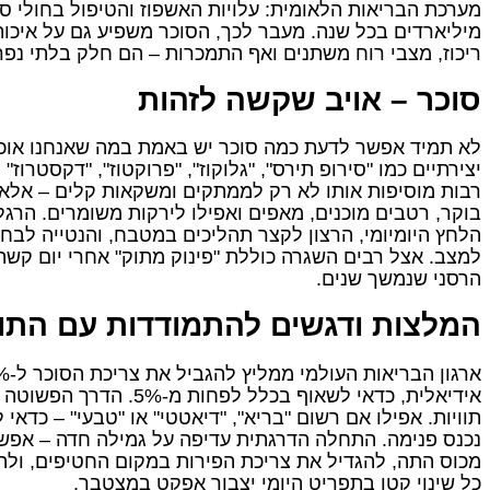
מערכת הבריאות הלאומית: עלויות האשפוז והטיפול בחולי ס
מיליארדים בכל שנה. מעבר לכך, הסוכר משפיע גם על איכות 
ריכוז, מצבי רוח משתנים ואף התמכרות – הם חלק בלתי נפ
סוכר – אויב שקשה לזהות
לא תמיד אפשר לדעת כמה סוכר יש באמת במה שאנחנו אוכ
יצירתיים כמו "סירופ תירס", "גלוקוז", "פרוקטוז", "דקסטרוז" 
רבות מוסיפות אותו לא רק לממתקים ומשקאות קלים – אלא ג
בוקר, רטבים מוכנים, מאפים ואפילו לירקות משומרים. הרג
הלחץ היומיומי, הרצון לקצר תהליכים במטבח, והנטייה לבחו
למצב. אצל רבים השגרה כוללת "פינוק מתוק" אחרי יום קשה
הרסני שנמשך שנים.
המלצות ודגשים להתמודדות עם התו
אידיאלית, כדאי לשאוף בכלל ל
תוויות. אפילו אם רשום "בריא", "דיאטטי" או "טבעי" – כדא
נכנס פנימה. התחלה הדרגתית עדיפה על גמילה חדה – אפ
מכוס התה, להגדיל את צריכת הפירות במקום החטיפים, ולהכין
כל שינוי קטן בתפריט היומי יצבור אפקט במצטבר.