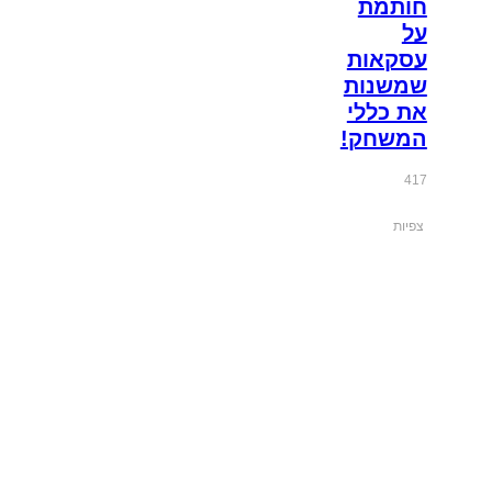
חותמת
על
עסקאות
שמשנות
את כללי
המשחק!
417
צפיות