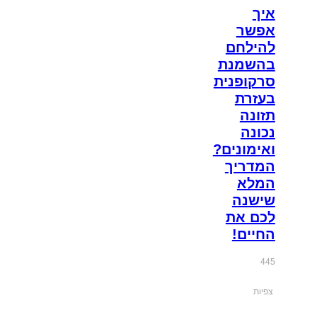
איך
אפשר
להילחם
בהשמנת
סרקופנית
בעזרת
תזונה
נכונה
ואימונים?
המדריך
המלא
שישנה
לכם את
החיים!
445
צפיות