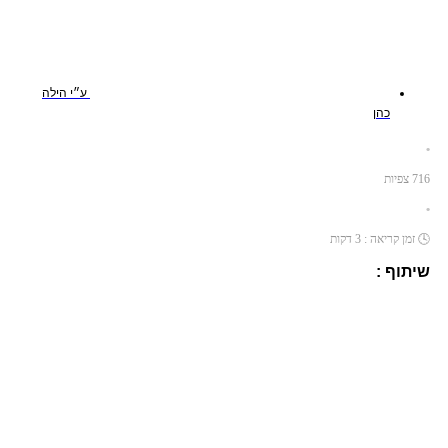
ע״י
הילה
כהן
•
716
צפיות
•
🕓
זמן קריאה :
3
דקות
שיתוף :