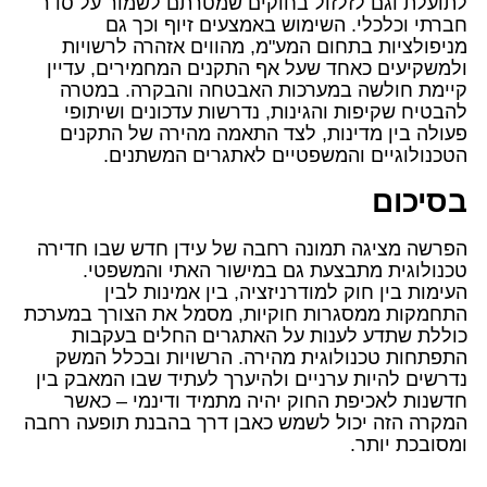
לתועלת וגם לזלזול בחוקים שמטרתם לשמור על סדר
חברתי וכלכלי. השימוש באמצעים זיוף וכך גם
מניפולציות בתחום המע"מ, מהווים אזהרה לרשויות
ולמשקיעים כאחד שעל אף התקנים המחמירים, עדיין
קיימת חולשה במערכות האבטחה והבקרה. במטרה
להבטיח שקיפות והגינות, נדרשות עדכונים ושיתופי
פעולה בין מדינות, לצד התאמה מהירה של התקנים
הטכנולוגיים והמשפטיים לאתגרים המשתנים.
בסיכום
הפרשה מציגה תמונה רחבה של עידן חדש שבו חדירה
טכנולוגית מתבצעת גם במישור האתי והמשפטי.
העימות בין חוק למודרניזציה, בין אמינות לבין
התחמקות ממסגרות חוקיות, מסמל את הצורך במערכת
כוללת שתדע לענות על האתגרים החלים בעקבות
התפתחות טכנולוגית מהירה. הרשויות ובכלל המשק
נדרשים להיות ערניים ולהיערך לעתיד שבו המאבק בין
חדשנות לאכיפת החוק יהיה מתמיד ודינמי – כאשר
המקרה הזה יכול לשמש כאבן דרך בהבנת תופעה רחבה
ומסובכת יותר.