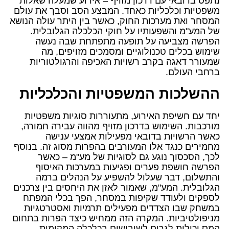
נתפס בדובאי עם דרכון מזויף – אירוע שמעלה שאלות
משפטיות וכלכליות כאחד. המבצע הסב וסבך את עולם
המסחר ואת מערכות החוק, כאשר בין היתר עולה הנושא
של המע"מ והשפעותיו על חוקי הכלכלה הגלובלית.
הפרשה מצביעה על תופעה מתפתחת שבה נעשה
שימוש בכלים טכנולוגיים ומסמכים מזויפים, מה
שמעורר דאגה בקרב רשויות האכיפה והרגולטוריות
ברחבי העולם.
ההשלכות המשפטיות והכלכליות
יחד עם חשיפת האירוע, מתעוררות סוגיות משפטיות
מורכבות. השימוש בדרכון מזויף מהווה עבירה חמורה,
כאשר הרשויות בדובאי מפעילות אמצעי ענישה
מחמירים כנגד אלו המעורבים בהפרות מסוג זה. בנוסף
לכך, הסכסוך נוגע גם לסוגיות של מע"מ – כאשר
הפרשה חושפת פערים ופגיעות במערכות האיסוף
והתשלום, דבר שעלול להשפיע על הנהלים ברמה
הגלובלית. המע"מ, שאמור לאזן את היחסים בין צרכנים
לספקים ולעודד שקיפות במסחר, הפך בכלי המפתח
במשחק שבו הצדדים מפעילים תרמיות ואסטרטגיות
מניפולטיביות. המקרה הזה ממחיש כיצד הפרות בתחום
המס יכולות לגרום לשיבושים בכלכלה המקומית