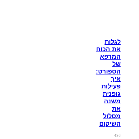
לגלות
את הכוח
המרפא
של
הספורט:
איך
פעילות
גופנית
משנה
את
מסלול
השיקום
436