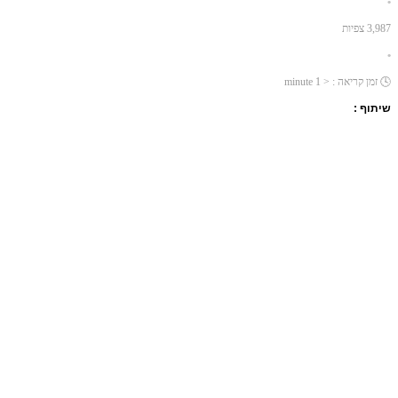
•
3,987
צפיות
•
🕓
זמן קריאה :
< 1
minute
שיתוף :