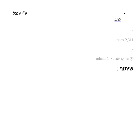
ע״י
ענבל
להב
•
2,311
צפיות
•
🕓
זמן קריאה :
< 1
minute
שיתוף :