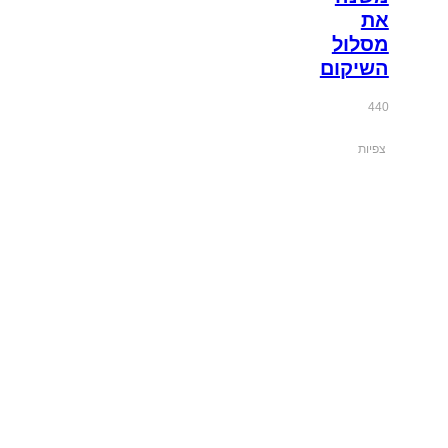
את
מסלול
השיקום
440
צפיות