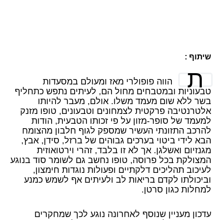
שיתוף :
ת
הווה פופולרי מאז ומעולם במסעדות
טבעוניות ובמטבחים מחול הם, לעיתים נתפש כתחליף
בשר ללא שום מעמד משלו. אולם, מעבר להיותו
אלטרנטיבה פרקטית לצמחונים וטבעונים, טופו מזנק
למעמד של סופר-מזון על פי זכותו הטבעית, הודות
להרכב התזונתי העשיר שמספק לגוף חלבון מהצומח
הבא לידי ביטוי בערכים גבוהים של ברזל, סידן, אבץ,
מגנזיום ואשלגן. אך לא זו בלבד, זהרי וירטואוזית
המצולקת בכל פרוסה, טופו נחשב גם לשומר סוד בנוגע
לעיכוב תהליכים דלקתיים ופעולות נוגדות חימצון,
וביכולתו לקדם בריאות לב ולעיתים אף לשמש כמנע
למחלות כגון סרטן.
עדכון מעניין שנוסף לאחרונה נוגע לכך שמחקרים