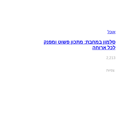
אוכל
סלמון במחבת: מתכון פשוט ומפנק
לכל ארוחה
2,213
צפיות