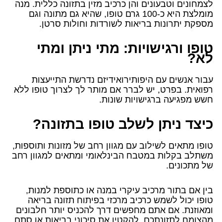
לצמחונים וטבעונים והן כרכיב מזין בתזונה כללית. מנה
מומלצת היא כ-100 גרם טופו, שהיא גם מתונה וגם
מספקת יתרונות בריאות לשורדות וחולות סרטן.
טופו ורגישויות: מתי ניתן ומתי
לא?
עבור אנשים עם היפותירואידיזם נדרשת התייעצות
רפואית. בפרט, יש לברר אם מותר לך לצרוך טופו ללא
חשש מפגיעה ברגישויות שונות.
כיצד ניתן לשלב טופו בתזונה?
טופו מתאים לשילוב עם מגוון רחב של מזונות ותוספות,
משתלב בקלות במטבח הבינלאומי ומתאים למגוון רחב
של מתכונים.
בין אם בתור מרכיב עיקרי במנה או כתוספת למנות,
טופו יכול לשמש כרכיב מרכזי בפיתוח תזונה בריאה
ומאוזנת. אם אתם מחפשים דרך להכניס יותר חלבונים
מהצומח לתזונתכם, להקטין את סיכוני בריאות או סתם