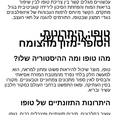
עכשוויים מגלים קשר בין צריכת טופו לבין שיפור
בריאות המוח והפחתת הסיכון לירידה קוגניטיבית בגיל
מתקדם. הקשר מיוחס לרמות הגבוהות של איזופלבונים
נוגדי חמצון שבטופו, התורמים להגנה על תאי העצב.
טופו: היתרונות
הבריאותיים של
הסופר-מזון מהצומח
מהו טופו ומה ההיסטוריה שלו?
טופו, מוצר שיכול להיראות פשוט ומתון למראה, הוא
למעשה חלק בלתי נפרד מהמטבח המזרח אסיאתי
והבסיס לאין ספור מתכונים צמחוניים וטבעוניים. מקורו
בסין העתיקה, ומאז התפשט ברחבי העולם כמקור חלבון
עשיר ובריא.
היתרונות התזונתיים של טופו
עשיר בחלבונים, סיבים תזונתיים ומינרלים רבים, טופו