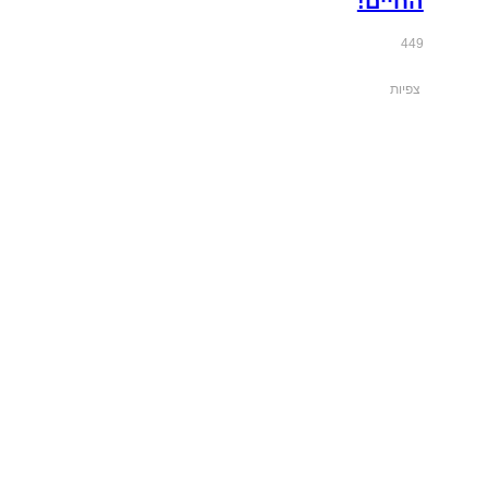
החיים!
449
צפיות