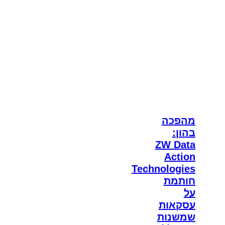
מהפכה
בהון:
ZW Data
Action
Technologies
חותמת
על
עסקאות
שמשנות