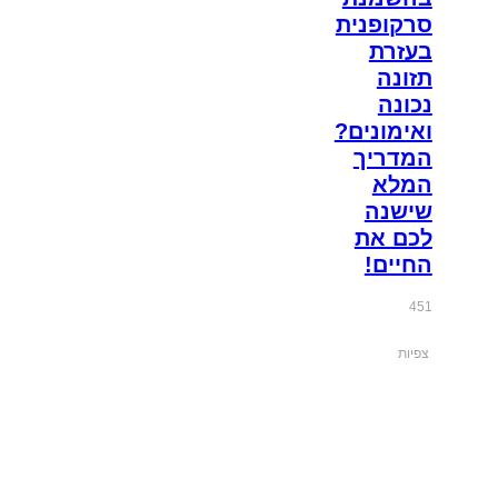
סרקופנית
בעזרת
תזונה
נכונה
ואימונים?
המדריך
המלא
שישנה
לכם את
החיים!
451
צפיות