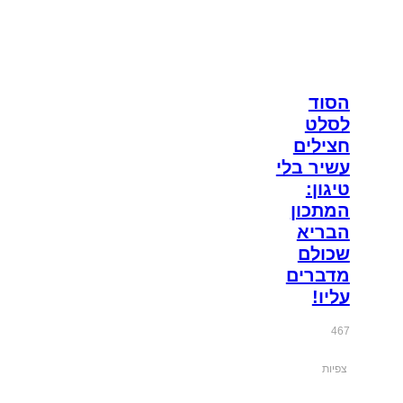
הסוד
לסלט
חצילים
עשיר בלי
טיגון:
המתכון
הבריא
שכולם
מדברים
עליו!
467
צפיות