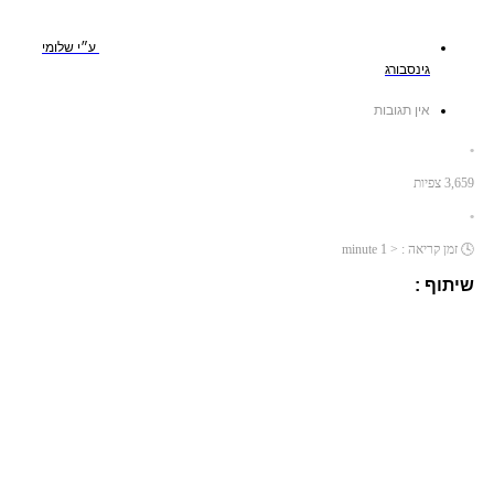
ע״י
שלומי
גינסבורג
אין תגובות
•
3,659
צפיות
•
🕓
זמן קריאה :
< 1
minute
שיתוף :