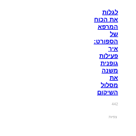
לגלות
את הכוח
המרפא
של
הספורט:
איך
פעילות
גופנית
משנה
את
מסלול
השיקום
442
צפיות