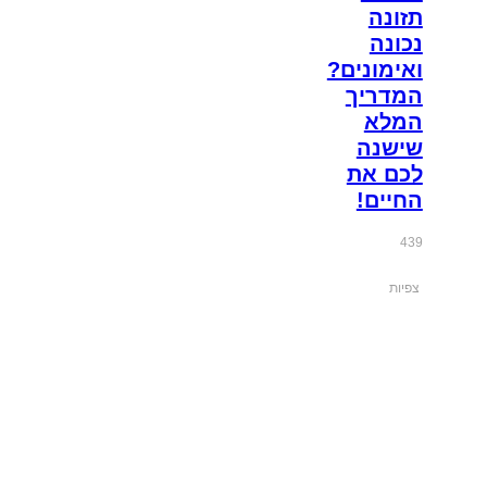
תזונה
נכונה
ואימונים?
המדריך
המלא
שישנה
לכם את
החיים!
439
צפיות