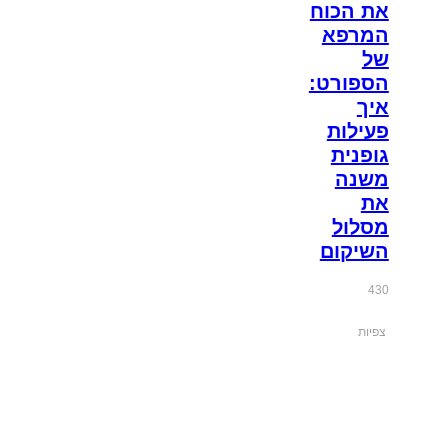
את הכוח
המרפא
של
הספורט:
איך
פעילות
גופנית
משנה
את
מסלול
השיקום
430
צפיות