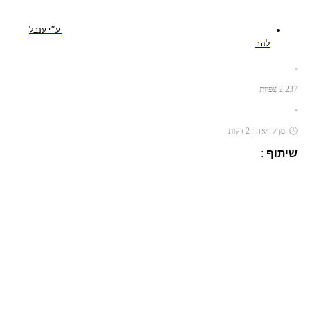
ע״י
ענבל
להב
•
2,237
צפיות
•
🕓
זמן קריאה :
2
דקות
שיתוף :