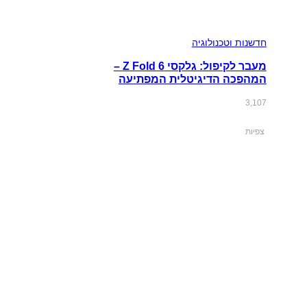
חדשנות וטכנולוגיה
מעבר לקיפול: גלקסי Z Fold 6 –
המהפכה הדיגיטלית המפתיעה
3,107
צפיות