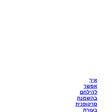
איך
אפשר
להילחם
בהשמנת
סרקופנית
בעזרת