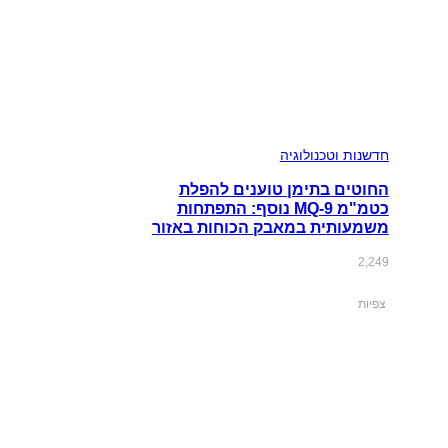
חדשנות וטכנולוגיה
החוטים בתימן טוענים להפלת
כטמ"מ MQ-9 נוסף: התפתחות
משמעותית במאבק הכוחות באזור
2,249
צפיות