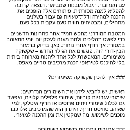
עם תערובות תיבול מובנות שמביאות תוצאה קרובה
להפליא למנה מסורתית. פיתוחים אלה הופכים את
ההכנה למהירה ודלת־טעויות גם עבור בשלנים
מתחילים, ומבטיחים חווית טעם עקבית בכל פעם.
המטבח המודרני מחפש תמיד אחר פתרונות חדשניים
כדי לפשט תהליכים ולתת מענה לעסק יום-יומי המאוהב
במסורת אך רודף אחרי נוחות. כאן, בדיוק ברמזור
הבין-דורי הזה, פוגשים את הגילוי החדש – שקשוקה
משימורים, המאפשרת לכל אחד ליהנות מארוחה ביתית
בלי להיכנס לטיראפי הכנת מרכיבים טריים מאפס.
### איך להכין שקשוקה משימורים?
ראשית, יש להביא לידנו את השימורים הנדרשים:
שימורי עגבניות קוביות, שימורי פלפלים קלויים, ואפשר
גם לכלול שימורי זיתים פרוסים או חריף איטלקי, למי
שאוהב טוויסט חריף. היתרון הוא שהמרכיבים אלו כבר
מוכנים לשימוש, מה שמקטין את זמן ההכנה למזערי.
### אתגרים ויתרונות בשימוש בשימורים