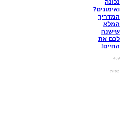
נכונה
ואימונים?
המדריך
המלא
שישנה
לכם את
החיים!
439
צפיות