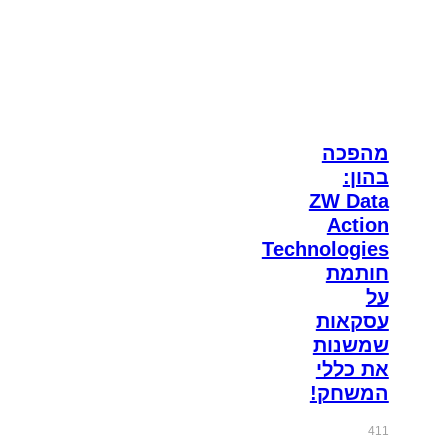
מהפכה
בהון:
ZW Data
Action
Technologies
חותמת
על
עסקאות
שמשנות
את כללי
המשחק!
411