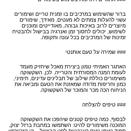
ברור שהשימוש במרכיבים בו זמנית טריים ושימורים
עשוי להעלות צמתים לא מעטים. מאידך, שימורים
מיוצרים לרוב באיכות גבוהה, מאודייטים ומוכנים
לשימוש, יכולים לחסוך זמן ואנרגיה בבישול ולהבטיח
זמינות של המרכיבים בכל עונה ותקופה.
### שמירה על טעם אותנטי
האתגר האמיתי טמון ביצירת מאכל שיחזיק מעמד
לעומת המנה המסורתית והטרייה. לכן, השקשוקה
משימורים כוללת שילוב של תבלינים עדינים, תימיני,
כמון וחריפות מדודה שמאזנת את הטעם ומביאה את
הניחוח הכה מכר והמוכר של השקשוקה.
### טיפים להצלחה
לבסוף, כמה טיפים קטנים שיהפכו את השקשוקה
המוכנה משימורים להיט: השתמשו במחבת ברזל יצוק,
תמיד טעמו טעם העגבניות לפני הבישול – הן הזרווהait