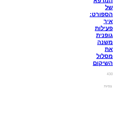
המרפא
של
הספורט:
איך
פעילות
גופנית
משנה
את
מסלול
השיקום
430
צפיות