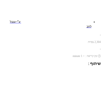
ע״י
ענבל
להב
•
2,304
צפיות
•
🕓
זמן קריאה :
< 1
minute
שיתוף :