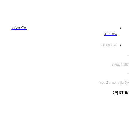
ע״י
שלומי
גינסבורג
אין תגובות
•
4,107
צפיות
•
🕓
זמן קריאה :
2
דקות
שיתוף :