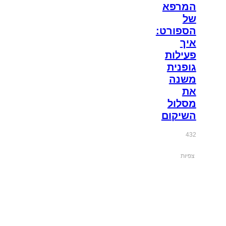
המרפא
של
הספורט:
איך
פעילות
גופנית
משנה
את
מסלול
השיקום
432
צפיות