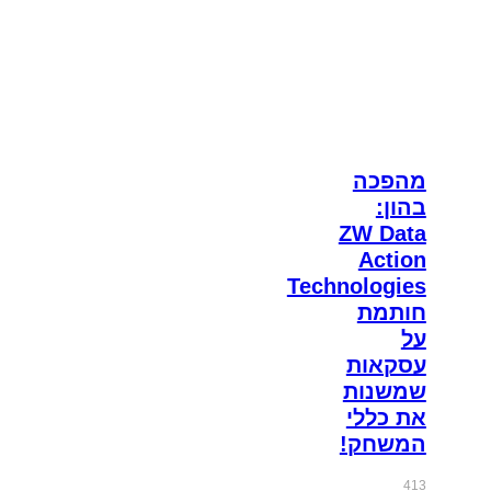
מהפכה
בהון:
ZW Data
Action
Technologies
חותמת
על
עסקאות
שמשנות
את כללי
המשחק!
413