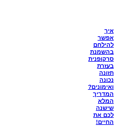
איך
אפשר
להילחם
בהשמנת
סרקופנית
בעזרת
תזונה
נכונה
ואימונים?
המדריך
המלא
שישנה
לכם את
החיים!