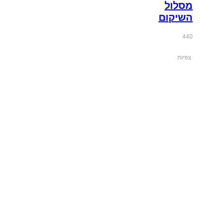
מסלול
השיקום
440
צפיות