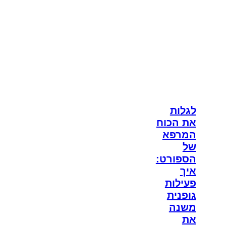
לגלות
את הכוח
המרפא
של
הספורט:
איך
פעילות
גופנית
משנה
את