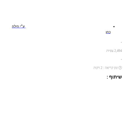
ע״י
הילה
כהן
•
2,494
צפיות
•
🕓
זמן קריאה :
2
דקות
שיתוף :