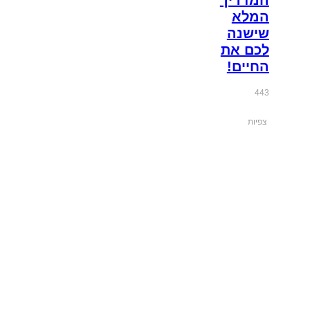
המלא
שישנה
לכם את
החיים!
443
צפיות