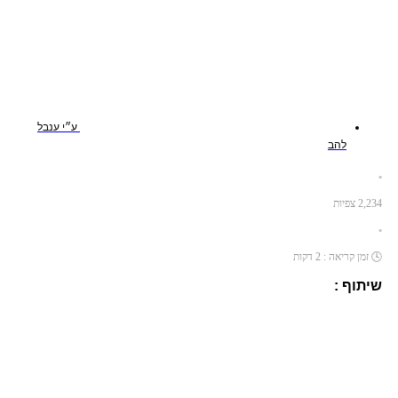
ע״י
ענבל
להב
•
2,234
צפיות
•
🕓
זמן קריאה :
2
דקות
שיתוף :