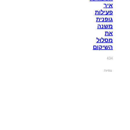
איך
פעילות
גופנית
משנה
את
מסלול
השיקום
434
צפיות