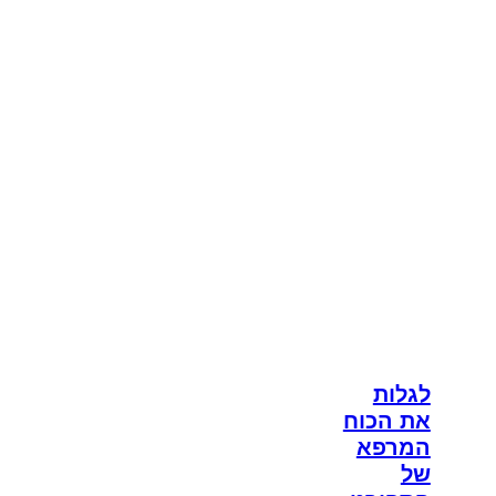
לגלות
את הכוח
המרפא
של