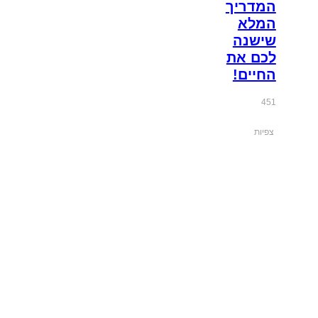
המדריך
המלא
שישנה
לכם את
החיים!
451
צפיות