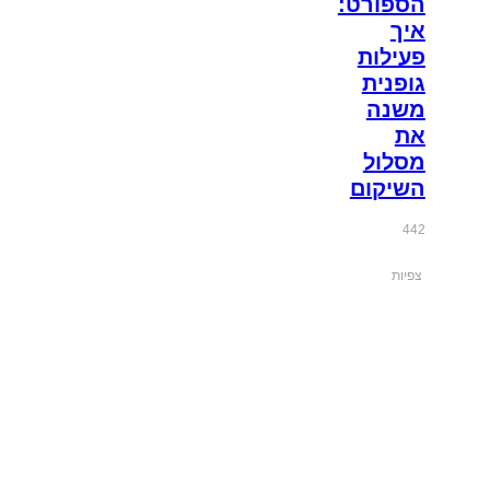
הספורט:
איך
פעילות
גופנית
משנה
את
מסלול
השיקום
442
צפיות