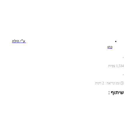
ע״י
הילה
כהן
•
1,534
צפיות
•
🕓
זמן קריאה :
2
דקות
שיתוף :