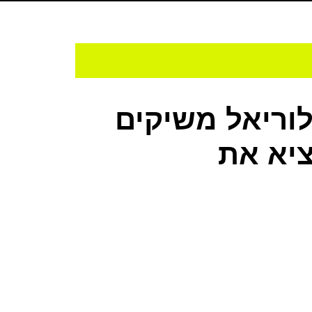
פכה הירוקה: IBM ולוריאל משיקים
ממציא את