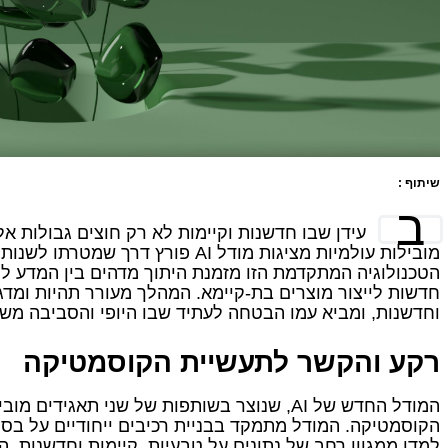
שיתוף :
ב
עידן שבו חדשנות וקיימות לא רק חוצים גבולות א
מובילות עולמיות מציגות מודל AI פורץ ד
הטכנולוגיה המתקדמת הזו מזמנת היתוך מדהים בין המדע לט
חדשות לייצור מוצרים בת-קיימא. המהלך מעורר תהיות ומד
וחדשנות, ומביא עמו הבטחה לעתיד שבו היופי והסביבה מש
רקע והקשר לתעשיית הקוסמטיקה
המודל החדש של AI, שנוצר בשותפות של שני תאגיד
הקוסמטיקה. המודל מתמקד בבניית רכיבים ייחודיים על בס
למדו ממגוון רחב של נתונים על טבעיות, קיימות וחדשנות. ה