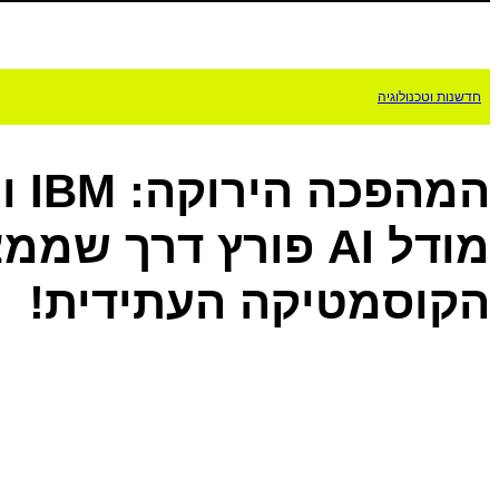
חדשנות וטכנולוגיה
המה
מודל AI פורץ דרך ש
הקוסמטיקה העתידית!