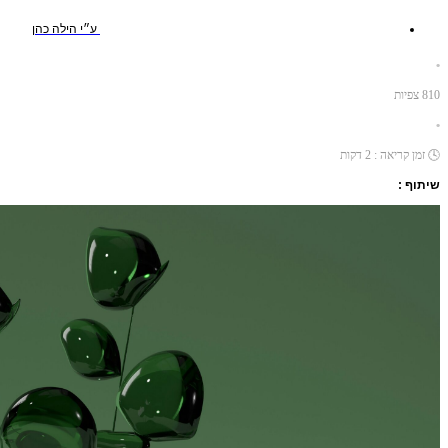
ע״י
הילה כהן
•
810
צפיות
•
🕓
זמן קריאה :
2
דקות
שיתוף :