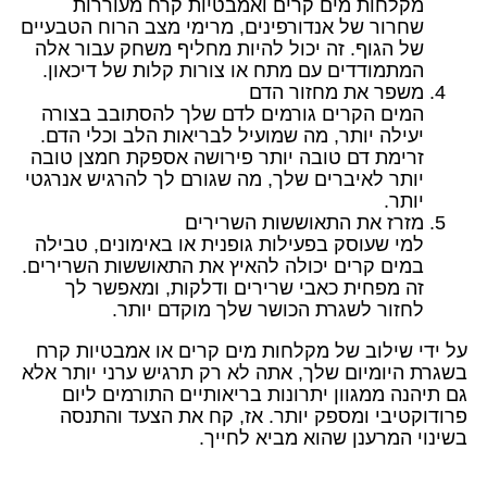
מקלחות מים קרים ואמבטיות קרח מעוררות
שחרור של אנדורפינים, מרימי מצב הרוח הטבעיים
של הגוף. זה יכול להיות מחליף משחק עבור אלה
המתמודדים עם מתח או צורות קלות של דיכאון.
משפר את מחזור הדם
המים הקרים גורמים לדם שלך להסתובב בצורה
יעילה יותר, מה שמועיל לבריאות הלב וכלי הדם.
זרימת דם טובה יותר פירושה אספקת חמצן טובה
יותר לאיברים שלך, מה שגורם לך להרגיש אנרגטי
יותר.
מזרז את התאוששות השרירים
למי שעוסק בפעילות גופנית או באימונים, טבילה
במים קרים יכולה להאיץ את התאוששות השרירים.
זה מפחית כאבי שרירים ודלקות, ומאפשר לך
לחזור לשגרת הכושר שלך מוקדם יותר.
על ידי שילוב של מקלחות מים קרים או אמבטיות קרח
בשגרת היומיום שלך, אתה לא רק תרגיש ערני יותר אלא
גם תיהנה ממגוון יתרונות בריאותיים התורמים ליום
פרודוקטיבי ומספק יותר. אז, קח את הצעד והתנסה
בשינוי המרענן שהוא מביא לחייך.