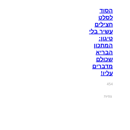
הסוד
לסלט
חצילים
עשיר בלי
טיגון:
המתכון
הבריא
שכולם
מדברים
עליו!
454
צפיות