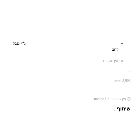
ע״י
ענבל
להב
אין תגובות
•
3,908
צפיות
•
🕓
זמן קריאה :
< 1
minute
שיתוף :