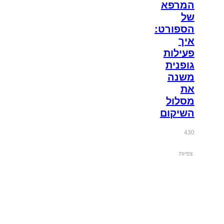
המרפא
של
הספורט:
איך
פעילות
גופנית
משנה
את
מסלול
השיקום
430
צפיות