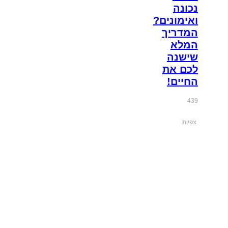
נכונה
ואימונים?
המדריך
המלא
שישנה
לכם את
החיים!
439
צפיות