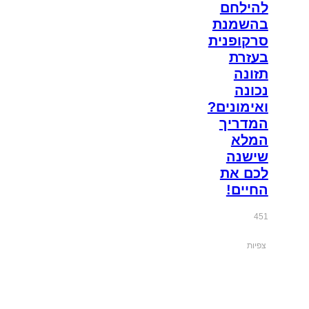
להילחם
בהשמנת
סרקופנית
בעזרת
תזונה
נכונה
ואימונים?
המדריך
המלא
שישנה
לכם את
החיים!
451
צפיות