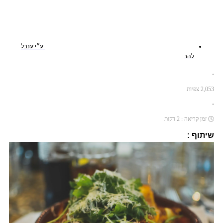
ע״י
ענבל
להב
•
2,053
צפיות
•
🕓
זמן קריאה :
2
דקות
שיתוף :