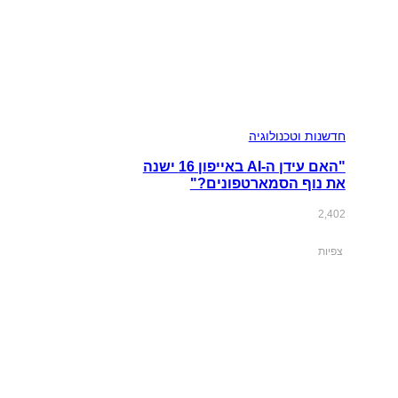
חדשנות וטכנולוגיה
"האם עידן ה-AI באייפון 16 ישנה
את נוף הסמארטפונים?"
2,402
צפיות