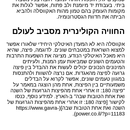
ביתי. בעבודת יד מיומנת ולב פתוח, אפשר לגלות את
מקומות העומק בהם טמון מהות האקווסלה ולהביא
הביתה את חדוות הגסטרונומיה.
החוויה הקולינרית מסביב לעולם
אקווסלה היא לא המעדן האיטלקי היחידי שלאורו אפשר
למצוא השראות במטבחים שונים. לדוגמה, פיצה, שהיא
היא מאכל האיטלקי הנודע, מציגה את השפעות התרבות
והטעמים השונים שמביאות עמן המנות, ולעיתים
המינונים הנכונים יכולים לעשות את ההבדל בין פיצה
גרועה לפיצה מהאגדות. אם נרצה להשוות ולהתנסות
במגוון טעמים שונים, אפשר לקרוא על הבדלים
משמעותיים בין הפיצות, אחת מהן הוצגה במאמר על
"פיצה 180: זו אחרי אחת מהפיצות הגרועות של השנה
ואת אחת הטובות שבה" ב-הארץ. למידע נוסף, כנסו
לקישור [פיצה 180: זו אחרי אחת מהפיצות הגרועות של
השנה ואת אחת הטובות שבה](https://www.gavra-
power.co.il/?p=11183).