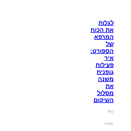
לגלות
את הכוח
המרפא
של
הספורט:
איך
פעילות
גופנית
משנה
את
מסלול
השיקום
442
צפיות