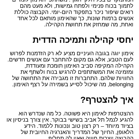
לתמוך בכוח פנימי ולפתח גמישות, ולא מעט מהם
רואים שיפור ניכר בתפקוד היום-יומי. הקבוצה כוללת
אנשים ברמות שונות, כך שהאימון מותאם לכל אחד
ואחת, מה שמחזק את תחושת הקהילה.
יחסי קהילה ותמיכה הדדית
אימון יוגה בגובה העיניים מציע לא רק הזדמנות לפרוש
לעם הטבע, אלא גם מקום להתחבר עם אנשים חדשים.
הקהילה המקיפה סביב האימון תומכת ומעודדת,
ומזמינה את המשתתפים להרגיש בנוח ולשתף את
החוויות שלהם. התחברות זו מגבירה את התחושה של
belonging, מה שיכול לסייע בשמירה על רצף האימון.
איך להצטרף?
ההצטרפות לאימון היא פשוטה. כל מה שנדרש הוא
להגיע לנמל תל אביב בשישי בבוקר. אין צורך בניסיון או
בציוד מיוחד – רק רצון טוב ונכונות ללמוד. הידע
הלאופן, החיוך של המדריך והאנרגיה החיובית של
הקבוצה יוצרות חוויה שאין לה תחליף.