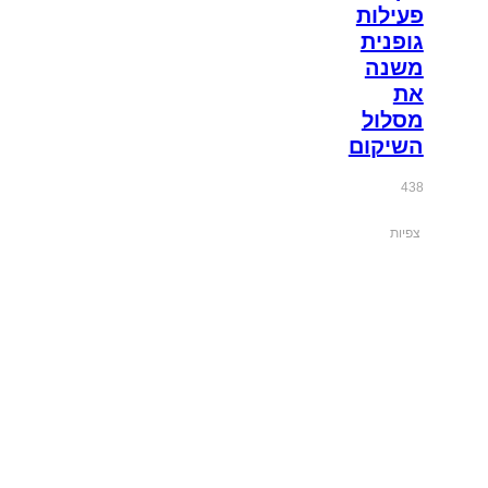
פעילות
גופנית
משנה
את
מסלול
השיקום
438
צפיות