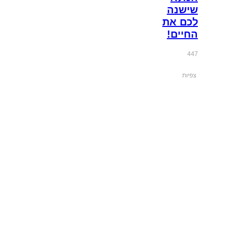
שישנה
לכם את
החיים!
447
צפיות