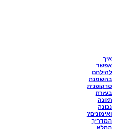
איך
אפשר
להילחם
בהשמנת
סרקופנית
בעזרת
תזונה
נכונה
ואימונים?
המדריך
המלא