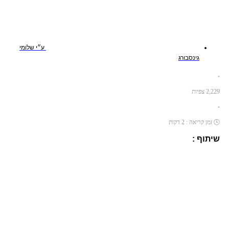
ע״י
שלומי
גינסבורג
•
2,229
צפיות
•
🕓
זמן קריאה :
2
דקות
שיתוף :