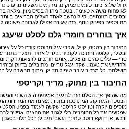
גדול של צרכים: טעמים עמוקים, מרקמים משלימים, ערכים ת
לא פחות משהיא טעימה. בטטה מהווה בסיס מזין, מלאה בחומר
ובסיבים תזונתיים. קייל נחשב לאחד העלים הבריאים ביותר 
מתווספים כפינוק נוסף, כזה שגורם אפילו לארוחה פשוטה 
איך בוחרים חומרי גלם לסלט שיענג
החיבור בין בטטה, קייל ושקדי עגל מבוסס קודם כל על איכו
ובשלה, קלופה וחתוכה לקוביות בגודל אחיד, תצלה בתנור ע
טרי — עלים כהים ומוצקים, אותם חותכים לרצועות דקות ומ
ולהדגיש את טעמו. שקדי עגל טריים, מתובלים בדיוק ובזהיר
מושלמת. כל מרכיב עובר טיפול מדויק, מתוך מחשבה על הה
החיבור בין מתוק, מריר וקריספי
מה שהופך את הסלט הזה לחגיגה אמיתית הוא השוני והמשלי
הבטטה המתוקה, המתרככת בתנור, מאזנת את המרירות התק
מוסיפים יוקרה וטוויסט קריספי שקשה לעמוד בפניו. הסלט כו
שמטעים את כל החומרים בלי לגנוב את ההצגה. אפשר לבחור 
ודבש, או דווקא רוטב טחינה ועשבי תיבול; הכל תלוי בסגנון