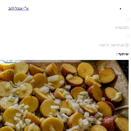
ע״י
ענבל להב
•
823
צפיות
•
🕓
זמן קריאה :
3
דקות
שיתוף :