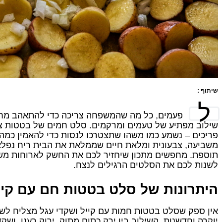
שיתוף :
ל
פעמים, כל מה שהמשפחה צריכה כדי להתאהב מחד
שילוב מפתיע של טעמים ומרקמים. סלט חמים של בטטות צלויו
פריכים – נשמע כמו משהו שתצטרכו לנסות כדי להאמין כמה 
משביעה, צבעונית ומלאת חיים שממלאת את הבית ריח נפלא
תוספת. מחפשים מתכון שיחזיר לכם את החשק לארוחות משו
לשנות לכם את הסלטים הרגילים לנצח.
היתרונות של סלט בטטות חם עם קיי
אין ספק שסלט בטטות חמות עם קייל ושקדי עגל מצליח לשל
יוקרה וחדשנות. השילוב בין ירק כתום מתוק, ירוק רענן, וש