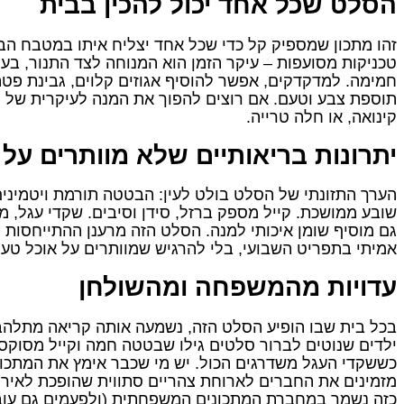
הסלט שכל אחד יכול להכין בבית
זהו מתכון שמספיק קל כדי שכל אחד יצליח איתו במטבח הבית
טכניקות מסועפות – עיקר הזמן הוא המנוחה לצד התנור, בעו
חמימה. למדקדקים, אפשר להוסיף אגוזים קלוים, גבינת פט
תוספת צבע וטעם. אם רוצים להפוך את המנה לעיקרית של מ
קינואה, או חלה טרייה.
יתרונות בריאותיים שלא מוותרים על
הערך התזונתי של הסלט בולט לעין: הבטטה תורמת ויטמינים 
שובע ממושכת. קייל מספק ברזל, סידן וסיבים. שקדי עגל, 
גם מוסיף שומן איכותי למנה. הסלט הזה מרענן ההתייחסות ל
אמיתי בתפריט השבועי, בלי להרגיש שמוותרים על אוכל טעי
עדויות מהמשפחה ומהשולחן
בכל בית שבו הופיע הסלט הזה, נשמעה אותה קריאה מתלהבת
ילדים שנוטים לברור סלטים גילו שבטטה חמה וקייל מסוקס י
כששקדי העגל משדרגים הכול. יש מי שכבר אימץ את המתכון
מזמינים את החברים לארוחת צהריים סתווית שהופכת לאירו
כזה נשמר במחברת המתכונים המשפחתית (ולפעמים גם עובר